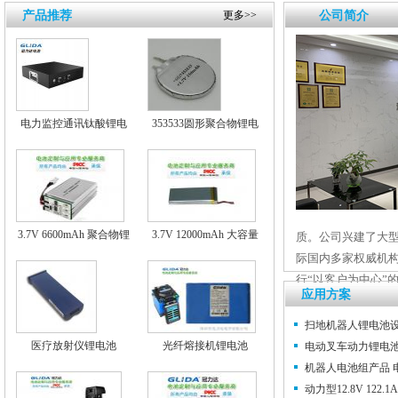
产品推荐
更多>>
公司简介
电力监控通讯钛酸锂电
353533圆形聚合物锂电
池
池 3.7V 350mAh
3.7V 6600mAh 聚合物锂
3.7V 12000mAh 大容量
质。公司兴建了大型
电池
聚合物锂电池组 大容量
际国内多家权威机
锂电池
行“以客户为中心”的
应用方案
扫地机器人锂电池
医疗放射仪锂电池
光纤熔接机锂电池
电动叉车动力锂电
机器人电池组产品 
动力型12.8V 122