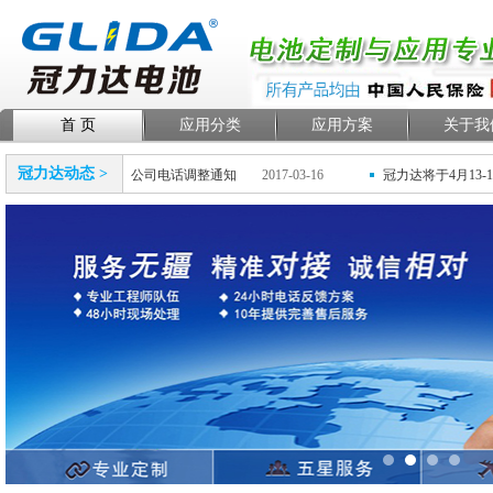
首 页
应用分类
应用方案
关于我
冠力达动态 >
2017-05-15
公司电话调整通知
2017-03-16
冠力达将于4月13-1