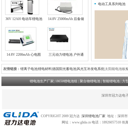
电动工具系列电池
36V 12AH 电动车锂电池
14.8V 25000mAh 后备储
银鱼款锂电池组
能锂电池 航空用储能锂
电池组
14.8V 2200mAh 心电图
三元动力锂电池 户外通
机锂电池
讯锂电池
友情链接：
锂离子电池
|
锂电材料
|
德国阳光蓄电池
|
风光互补发电系统
|
太阳能电池板
|
锂电池生产厂家
|
18650锂电池组
|
聚合物锂电池
|
智能锂电池
|
方
深圳市冠力达电子
COPYRIGHT 2009 冠力达
深圳锂电池厂家
地址：深圳市
网址：www.glida.cn
电话：18926057518 